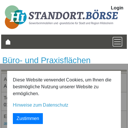
Login
Büro- und Praxis­flächen
Ansprech­partner/in
Diese Website verwendet Cookies, um Ihnen die
Annika Tahnee Storm
bestmögliche Nutzung unserer Website zu
ermöglichen.
Telefon­nummer
015162629114
Hinweise zum Datenschutz
E-Mail-Adressse
Zustimmen
annika_storm@web.de