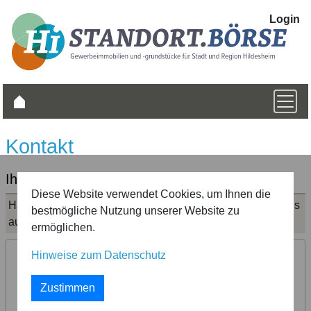
Login
Kontakt
Ihre Ansprechpartner
Diese Website verwendet Cookies, um Ihnen die
Haben Sie Fragen? Dann nehmen Sie bitte Kontakt mit uns
bestmögliche Nutzung unserer Website zu
auf. Wir helfen Ihnen gerne weiter.
ermöglichen.
Hinweise zum Datenschutz
Im Bereich der Städte und Gemeinden im Landkreis
Hildesheim:
Zustimmen
HI-REG
Jan-Eric Seemann