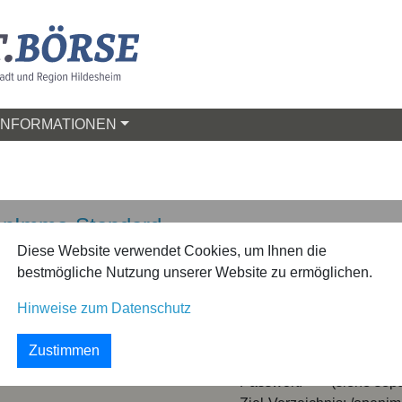
INFORMATIONEN
enImmo-Standard
Diese Website verwendet Cookies, um Ihnen die
bestmögliche Nutzung unserer Website zu ermöglichen.
ie den OpenImmo-Standard
Im folgenden beispielhafte Z
ekte nahtlos auf unserer
Ihrer angebotenen Objekte:
Hinweise zum Datenschutz
Server: hi-wifoe.de
Zustimmen
Benutzer: beispiel.benu
Passwort: **** (siehe sep