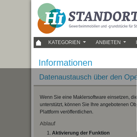
KATEGORIEN
ANBIETEN
Informationen
Datenaustausch über den Op
Wenn Sie eine Maklersoftware einsetzen, d
unterstützt, können Sie Ihre angebotenen Obj
Plattform veröffentlichen.
Ablauf
Aktivierung der Funktion