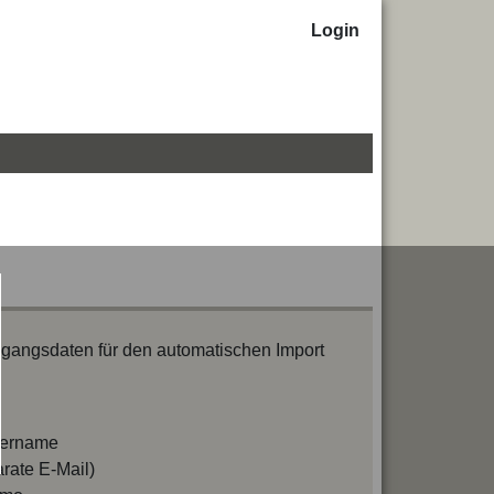
Login
ugangsdaten für den automatischen Import
tzername
arate E-Mail)