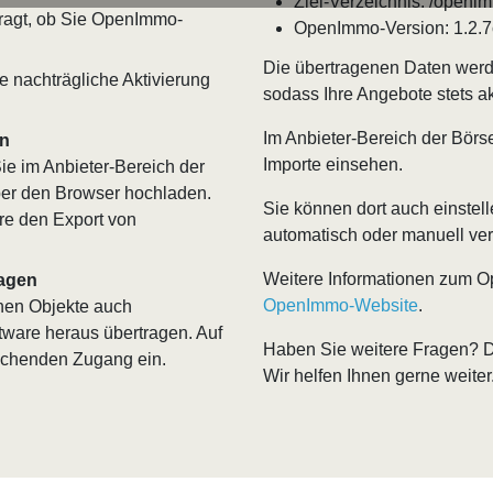
Ziel-Verzeichnis: /openi
fragt, ob Sie OpenImmo-
OpenImmo-Version: 1.2.7
Die übertragenen Daten werde
ne nachträgliche Aktivierung
sodass Ihre Angebote stets ak
Im Anbieter-Bereich der Börse
en
Importe einsehen.
ie im Anbieter-Bereich der
er den Browser hochladen.
Sie können dort auch einstel
re den Export von
automatisch oder manuell verö
Weitere Informationen zum O
ragen
OpenImmo-Website
.
nen Objekte auch
ftware heraus übertragen. Auf
Haben Sie weitere Fragen? 
rechenden Zugang ein.
Wir helfen Ihnen gerne weiter