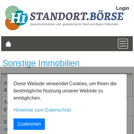
Login
Sonstige Immobilien
Ansprech­partner/in
Diese Website verwendet Cookies, um Ihnen die
Annkatrin Leichtle
bestmögliche Nutzung unserer Website zu
ermöglichen.
Telefon­nummer
07356933442
Hinweise zum Datenschutz
E-Mail-Adressse
Zustimmen
leichtle@activ-group.eu